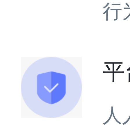
行
平
人