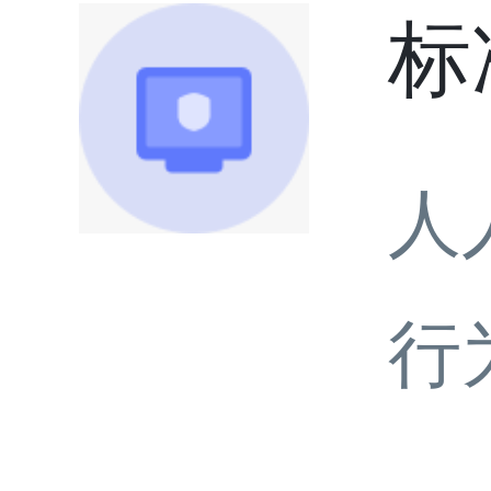
标
人
行