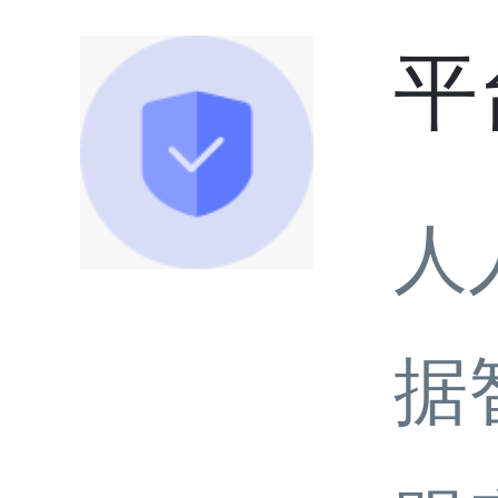
平
人
据