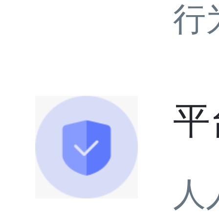
行
平
人