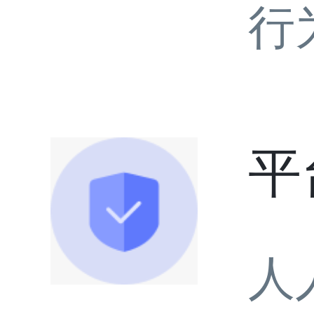
行
平
人