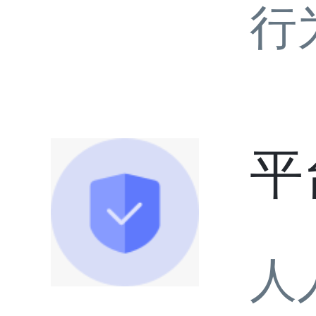
行
平
人