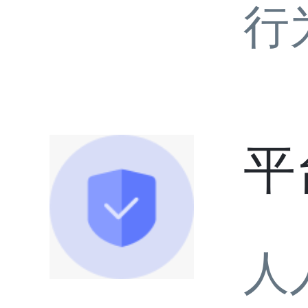
行
平
人