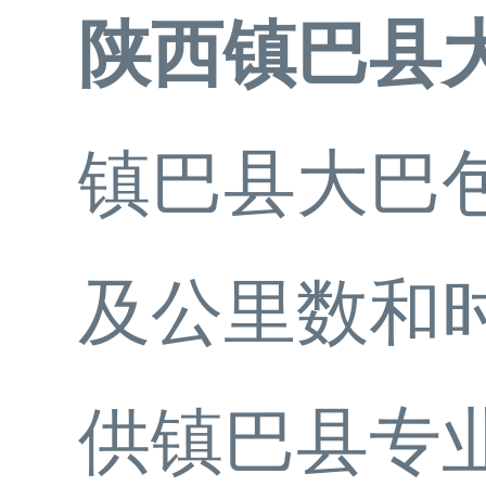
陕西镇巴县
镇巴县大巴包
及公里数和
供镇巴县专