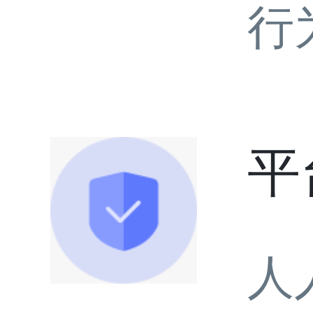
行
平
人