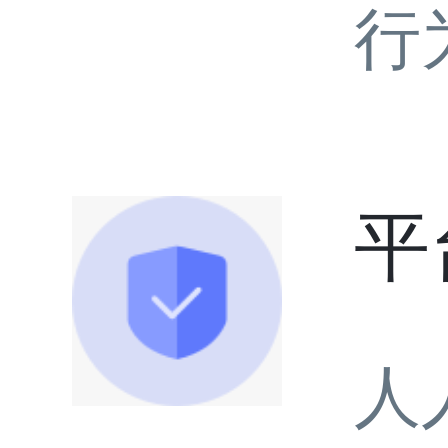
行
平
人