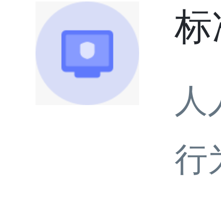
标
人
行