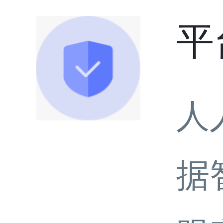
平
人
据