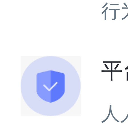
行
平
人