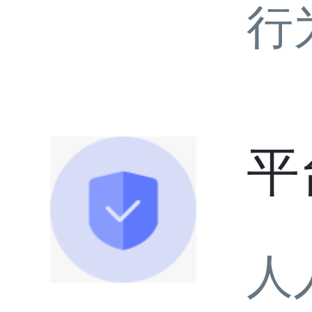
行
平
人