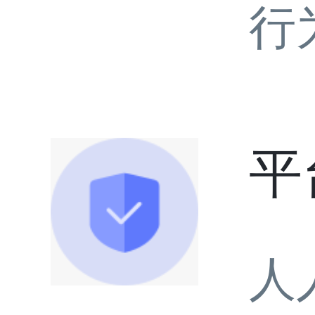
行
平
人