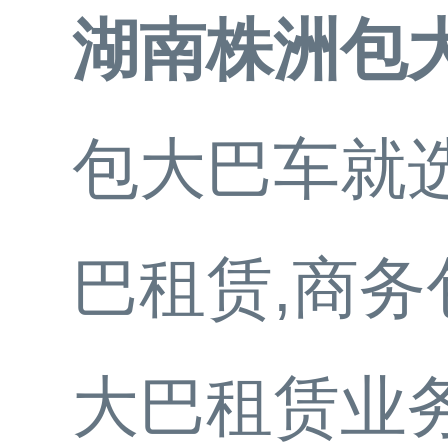
湖南株洲包
包大巴车就选
巴租赁,商务
大巴租赁业