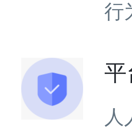
行
平
人