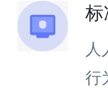
标
人
行