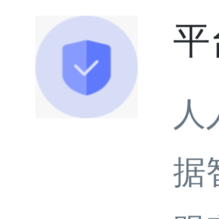
平
人
据