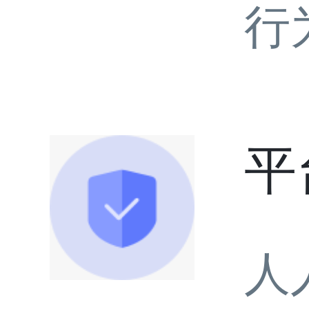
行
平
人