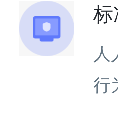
标
人
行