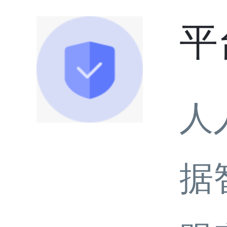
平
人
据