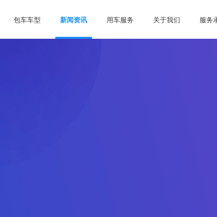
包车车型
新闻资讯
用车服务
关于我们
服务