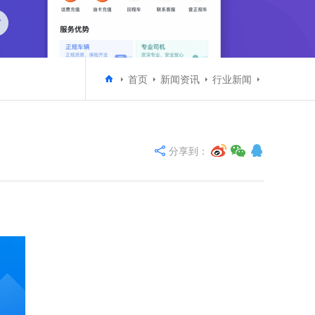
首页
新闻资讯
行业新闻
分享到：