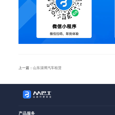
上一篇：
山东淄博汽车租赁
产品服务