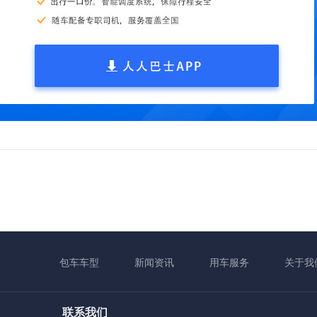
包车车型
新闻资讯
用车服务
关于我
联系我们