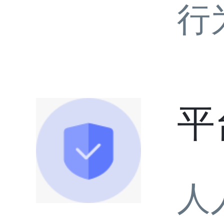
行
平
人