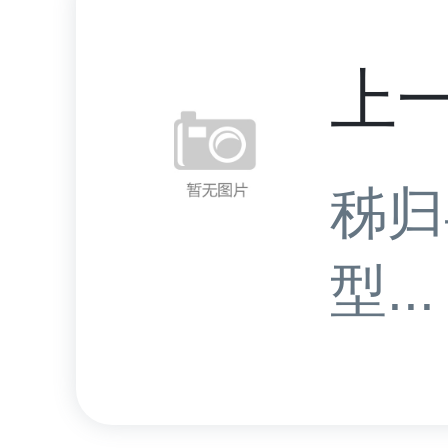
上
秭归
型...