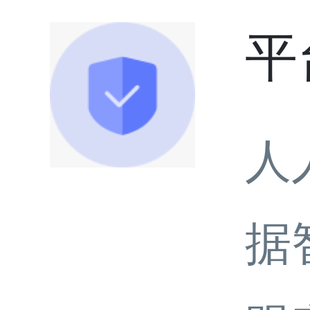
平
人
据