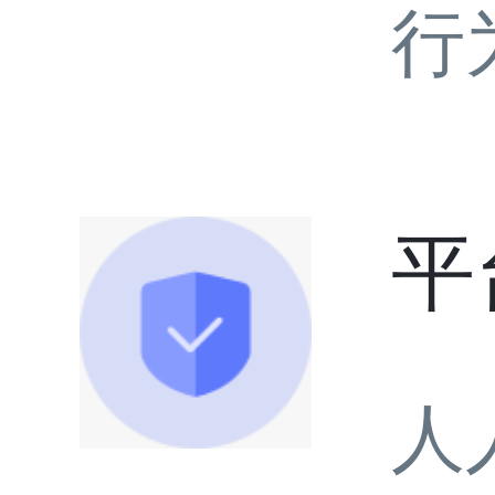
行
平
人