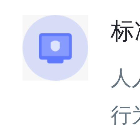
标
人
行