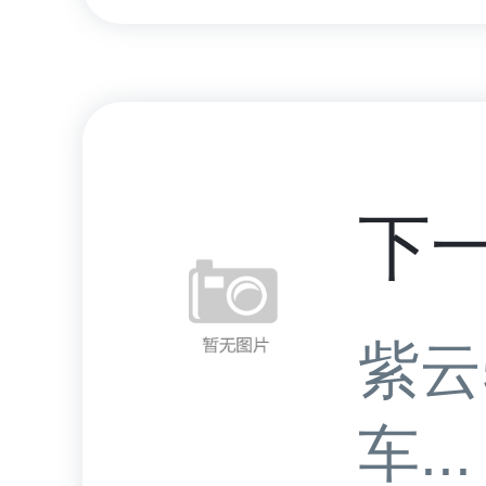
下
紫云
车...