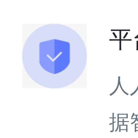
平
人
据