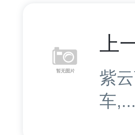
上
紫云
车,..