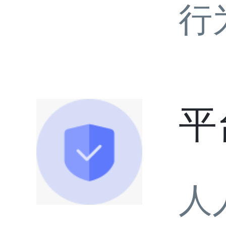
行
平
人