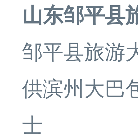
山东邹平县
邹平县旅游
供滨州大巴
士