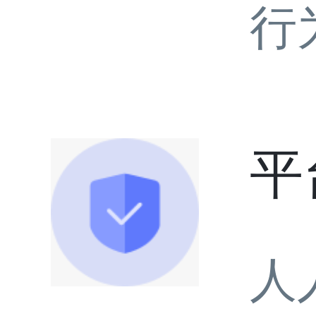
行
平
人