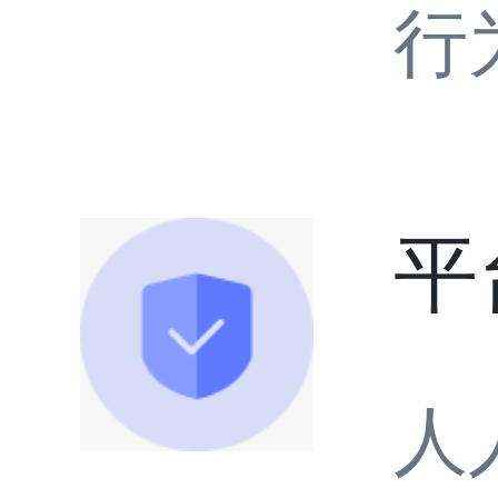
行
平
人