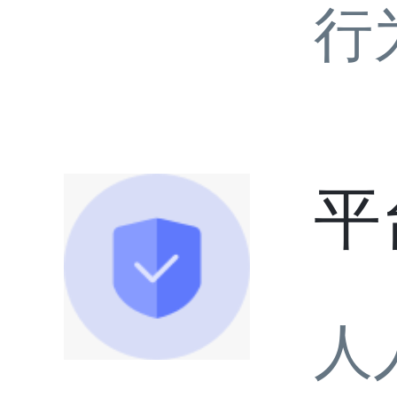
行
平
人