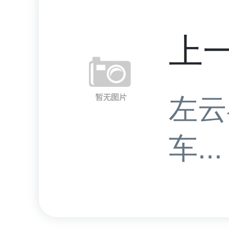
上
左云
车...