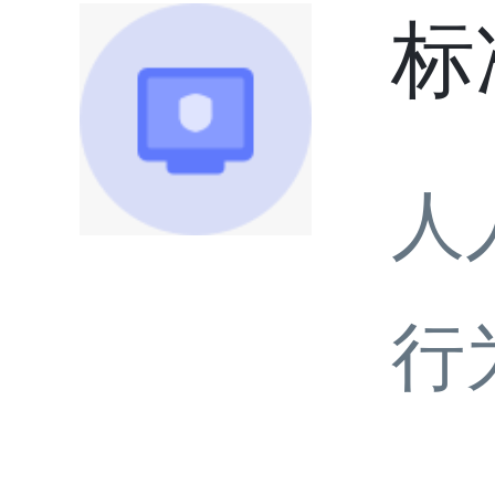
标
人
行