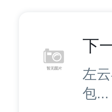
下
左云
包...