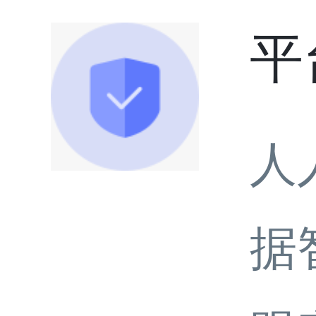
平
人
据