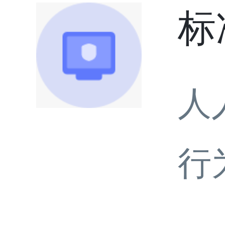
标
人
行