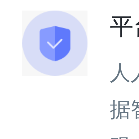
平
人
据