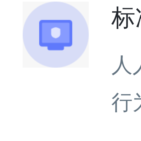
标
人
行