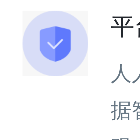
平
人
据