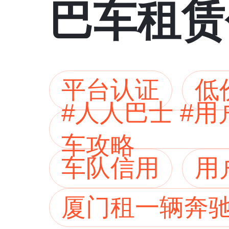
巴车租赁
平台认证
低
#人人巴士 #
车攻略
车队信用
用
厦门租一辆奔