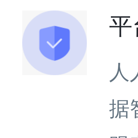
平
人
据