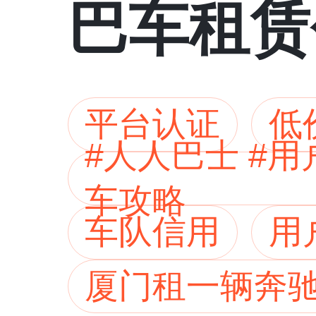
巴车租赁
平台认证
低
#人人巴士 #
车攻略
车队信用
用
厦门租一辆奔