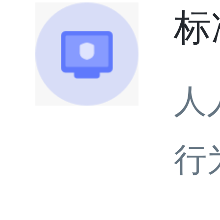
标
人
行