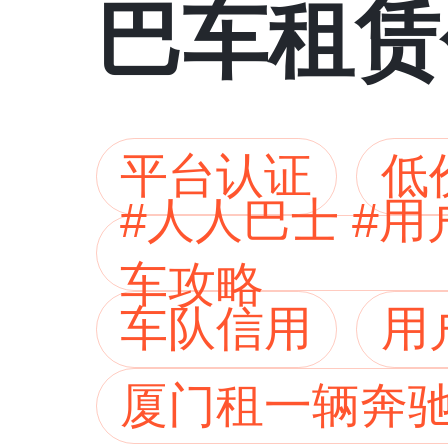
巴车租赁
平台认证
低
#人人巴士 #
车攻略
车队信用
用
厦门租一辆奔