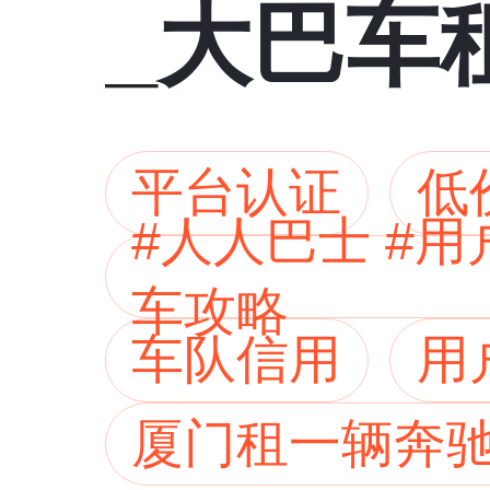
_大巴车
平台认证
低
#人人巴士 #
车攻略
车队信用
用
厦门租一辆奔