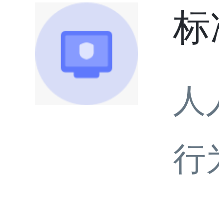
标
人
行