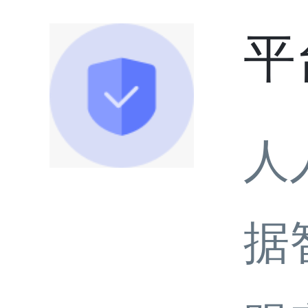
平
人
据