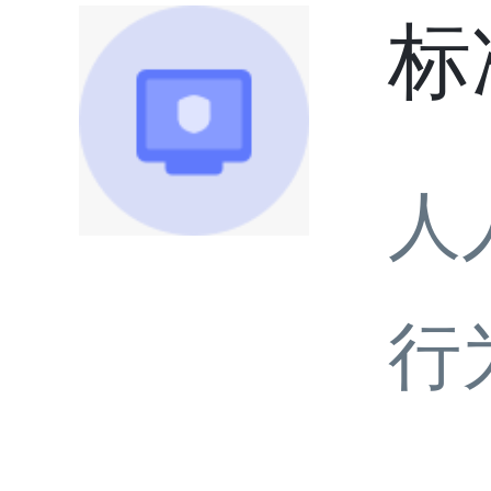
标
人
行