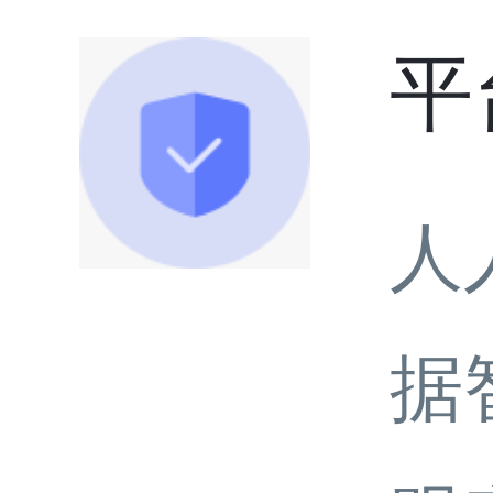
平
人
据