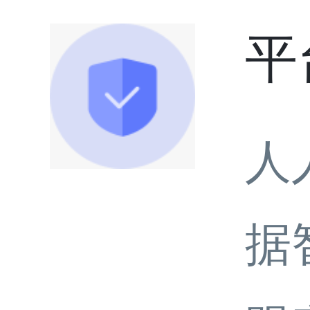
平
人
据