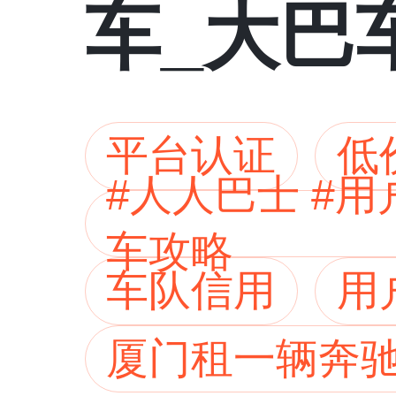
车_大巴
全
平台认证
低
#人人巴士 #
车攻略
车队信用
用
厦门租一辆奔