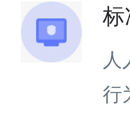
标
人
行