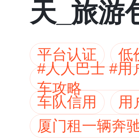
天_旅游
车_车型
平台认证
低
#人人巴士 #
车攻略
车队信用
用
厦门租一辆奔