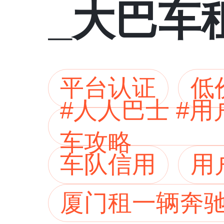
_大巴车
平台认证
低
#人人巴士 #
车攻略
车队信用
用
厦门租一辆奔