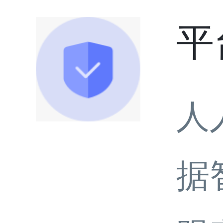
平
人
据