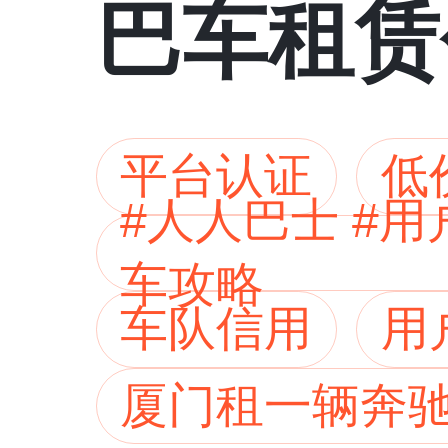
巴车租赁
平台认证
低
#人人巴士 #
车攻略
车队信用
用
厦门租一辆奔