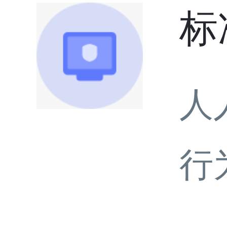
标
人
行