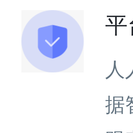
平
人
据