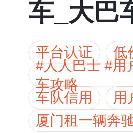
车_大巴
全
平台认证
低
#人人巴士 #
车攻略
车队信用
用
厦门租一辆奔