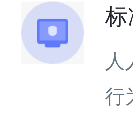
标
人
行