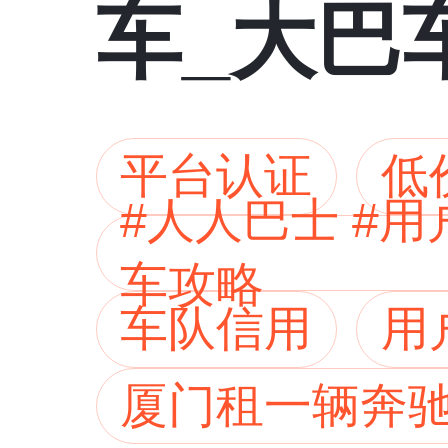
车_大巴
全
平台认证
低
#人人巴士 #
车攻略
车队信用
用
厦门租一辆奔