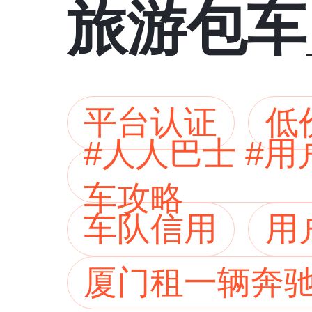
旅游包车
车型齐全
平台认证
低
#人人巴士 #
车攻略
车队信用
用
厦门租一辆奔