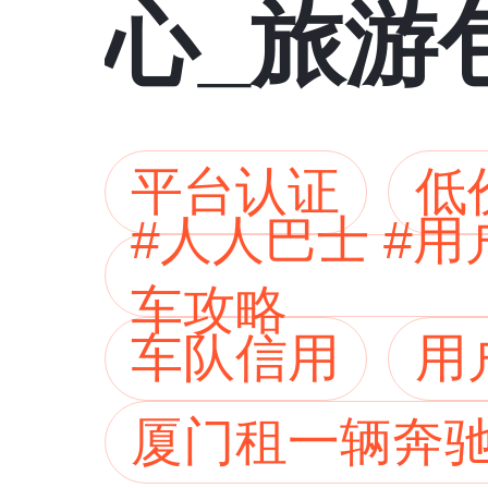
心_旅游
车_车型
平台认证
低
#人人巴士 #
车攻略
车队信用
用
厦门租一辆奔