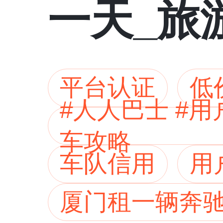
一天_旅
包车_车
平台认证
低
#人人巴士 #
车攻略
车队信用
用
厦门租一辆奔