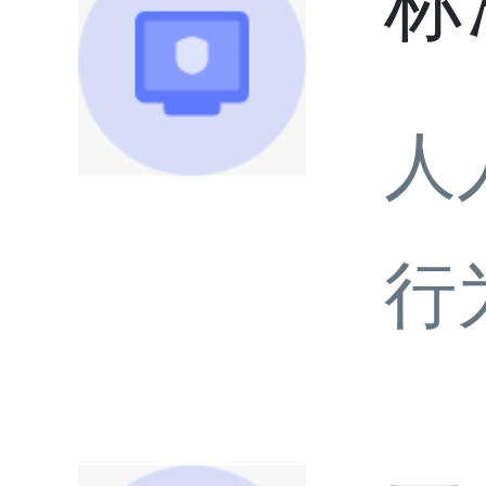
标
人
行