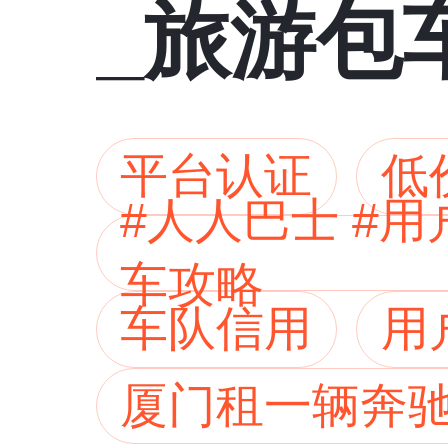
_旅游包
车型齐全
平台认证
低
#人人巴士 #
车攻略
车队信用
用
厦门租一辆奔