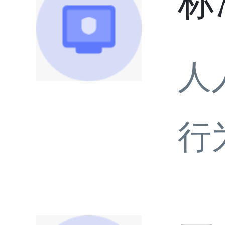
标
人
行