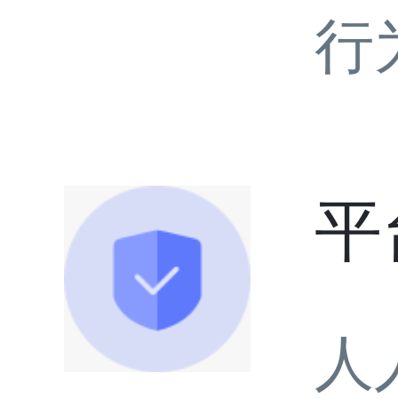
行
平
人