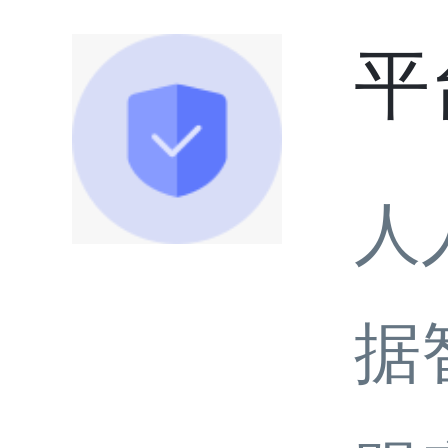
平
人
据