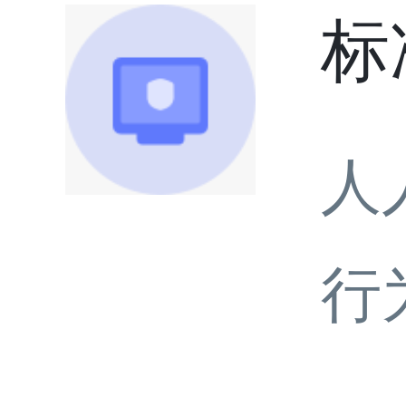
标
人
行