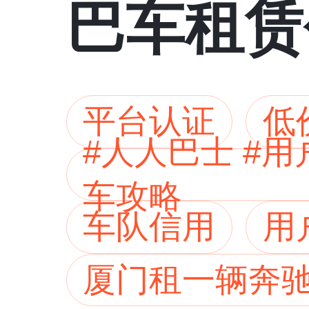
巴车租赁
平台认证
低
#人人巴士 #
车攻略
车队信用
用
厦门租一辆奔