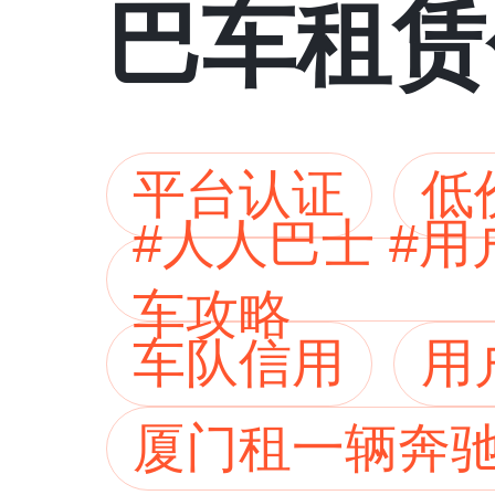
巴车租赁
平台认证
低
#人人巴士 #
车攻略
车队信用
用
厦门租一辆奔