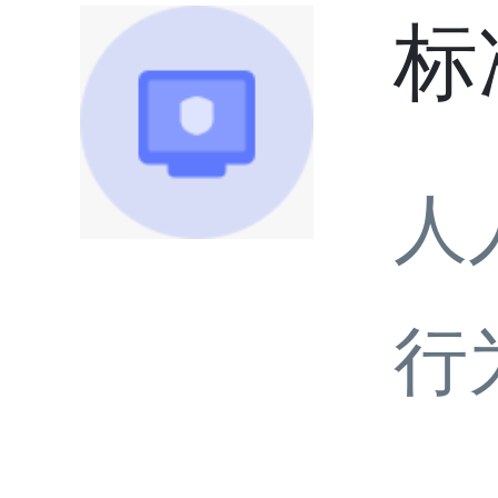
标
人
行