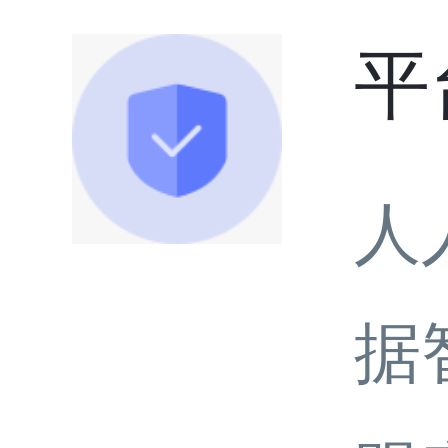
平
人
据